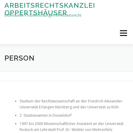
Zum
ARBEITSRECHTSKANZLEI
Inhalt
OPPERTSHÄUSER
springen
Individuelle Problemlösungen im Arbeitsrecht
Menü
STARTSEITE
ANWALTLICHE LEISTUNGEN
PERSON
PERSON
KONTAKT
IMPRESSUM
Studium der Rechtswissenschaft an der Friedrich-Alexander-
Universität Erlangen-Nürnberg und der Universität zu Köln
2. Staatsexamen in Düsseldorf
1997 bis 2000 Wissenschaftlicher Assistent an der Universität
Rostock am Lehrstuhl Prof. Dr. Winkler von Mohrenfels