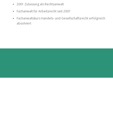
2001 Zulassung als Rechtsanwalt
Fachanwalt für Arbeitsrecht seit 2007
Fachanwaltskurs Handels- und Gesellschaftsrecht erfolgreich
absolviert
Copyright © 2026 Arbeitsrechtskanzlei Oppertshäuser
–
OnePress
Theme von FameThemes