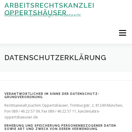
Zum
ARBEITSRECHTSKANZLEI
Inhalt
OPPERTSHÄUSER
springen
Individuelle Problemlösungen im Arbeitsrecht
Menü
STARTSEITE
ANWALTLICHE LEISTUNGEN
DATENSCHUTZERKLÄRUNG
PERSON
KONTAKT
IMPRESSUM
VERANTWORTLICHER IM SINNE DER DATENSCHUTZ-
GRUNDVERORDNUNG
Rechtsanwalt Joachim Oppertshäuser, Trimburgstr. 2, 81249 München,
Fon 089 / 46 22 57 09, Fax 089 / 46 22 57 11, kanzlei(at)ra-
oppertshaeuser.de
ERHEBUNG UND SPEICHERUNG PERSONENBEZOGENER DATEN
SOWIE ART UND ZWECK VON DEREN VERWENDUNG